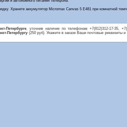
ргии и автономного питания телефона.
рядку. Храните аккумулятор Micromax Canvas 5 E481 при комнатной темп
кт-Петербурге
, уточнив наличие по телефонам +7(812)312-17-35, +7
нкт-Петербургу
(250 руб). Укажите в заказе Ваши почтовые реквизиты 