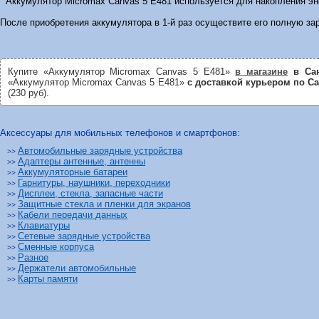
Аккумулятор Micromax Canvas 5 E481 используется для накопления эне
После приобретения аккумулятора в 1-й раз осуществите его полную за
Купите «Аккумулятор Micromax Canvas 5 E481»
в магазине
в Сан
«Аккумулятор Micromax Canvas 5 E481»
с доставкой курьером по Са
(230 руб).
Аксессуары для мобильных телефонов и смартфонов:
Автомобильные зарядные устройства
>>
Адаптеры антенные, антенны
>>
Аккумуляторные батареи
>>
Гарнитуры, наушники, переходники
>>
Дисплеи, стекла, запасные части
>>
Защитные стекла и пленки для экранов
>>
Кабели передачи данных
>>
Клавиатуры
>>
Сетевые зарядные устройства
>>
Сменные корпуса
>>
Разное
>>
Держатели автомобильные
>>
Карты памяти
>>