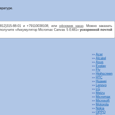
ературе.
(812)315-88-01 и +79110038108, или
оформив заказ
. Можно заказать
и получите «Аккумулятор Micromax Canvas 5 E481»
ускоренной почтой
Acer
>>
Alcatel
>>
Asus
>>
Explay
>>
Fly
>>
Highscreen
>>
HTC
>>
Huawei
>>
Lenovo
>>
LG
>>
Meizu
>>
Micromax
>>
Microsoft
>>
Motorola
>>
Nokia
>>
OPPO
>>