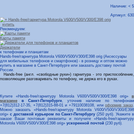
Наличие: < 5
Артикул:
630
купить
Рекомендуем:
Карты памяти
Держатели
к телефонам и планшетам
Hands-free/гарнитура Motorola V600/V500/V300/E398 orig (Аксессуары
для мобильных телефонов и смартфонов) - в розницу и оптом можно
купить в магазине в Санкт-Петербурге или заказать доставку почтой
России.
Hands-free (англ. «свободные руки») гарнитура - это приспособление,
позволяющее разговаривать по телефону, не держа его в руках.
Купите «Hands-free/гарнитуру Motorola V600/V500/V300/E398 orig»
в
магазине
в Санкт-Петербурге
, уточнив наличие по телефонам
+7(812)312-17-35, +7(812)315-88-01 и +79110038108, или
оформив заказ
Можно заказать «Hands-free/гарнитуру Motorola V600/V500/V300/E398
orig»
с доставкой курьером по Санкт-Петербургу
(250 руб). Укажите 
заказе Ваши почтовые реквизиты и получите «Hands-free/гарнитуру
Motorola V600/V500/V300/E398 orig»
ускоренной почтой
(230 руб).