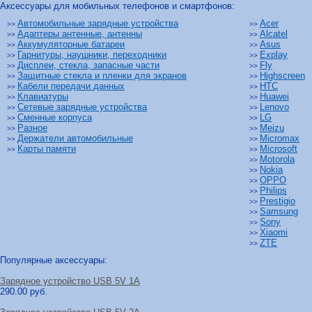
Аксессуары для мобильных телефонов и смартфонов:
Автомобильные зарядные устройства
Acer
>>
>>
Адаптеры антенные, антенны
Alcatel
>>
>>
Аккумуляторные батареи
Asus
>>
>>
Гарнитуры, наушники, переходники
Explay
>>
>>
Дисплеи, стекла, запасные части
Fly
>>
>>
Защитные стекла и пленки для экранов
Highscreen
>>
>>
Кабели передачи данных
HTC
>>
>>
Клавиатуры
Huawei
>>
>>
Сетевые зарядные устройства
Lenovo
>>
>>
Сменные корпуса
LG
>>
>>
Разное
Meizu
>>
>>
Держатели автомобильные
Micromax
>>
>>
Карты памяти
Microsoft
>>
>>
Motorola
>>
Nokia
>>
OPPO
>>
Philips
>>
Prestigio
>>
Samsung
>>
Sony
>>
Xiaomi
>>
ZTE
>>
Популярные аксессуары:
Зарядное устройство USB 5V 1A
290.00 руб.