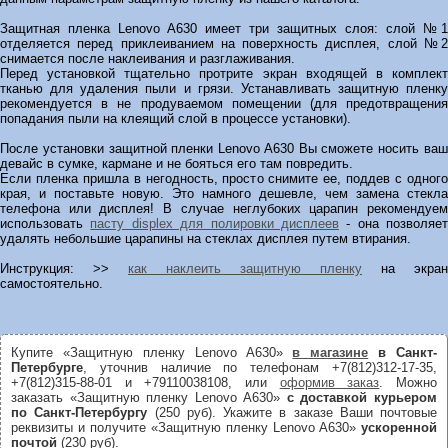
Защитная пленка Lenovo A630 имеет три защитных слоя: слой №1
отделяется перед приклеиванием на поверхность дисплея, слой №2
снимается после наклеивания и разглаживания.
Перед установкой тщательно протрите экран входящей в комплект
тканью для удаления пыли и грязи. Устанавливать защитную пленку
рекомендуется в не продуваемом помещении (для предотвращения
попадания пыли на клеящий слой в процессе установки).
После установки защитной пленки Lenovo A630 Вы сможете носить ваш
девайс в сумке, кармане и не бояться его там повредить.
Если пленка пришла в негодность, просто снимите ее, поддев с одного
края, и поставьте новую. Это намного дешевле, чем замена стекла
телефона или дисплея! В случае неглубоких царапин рекомендуем
использовать
пасту displex для полировки дисплеев
- она позволяет
удалять небольшие царапины на стеклах дисплея путем втирания.
Инструкция: >>
как наклеить защитную пленку
на экран
самостоятельно.
Купите «Защитную пленку Lenovo A630»
в магазине
в Санкт-
Петербурге
, уточнив наличие по телефонам +7(812)312-17-35,
+7(812)315-88-01 и +79110038108, или
оформив заказ
. Можно
заказать «Защитную пленку Lenovo A630»
с доставкой курьером
по Санкт-Петербургу
(250 руб). Укажите в заказе Ваши почтовые
реквизиты и получите «Защитную пленку Lenovo A630»
ускоренной
почтой
(230 руб).