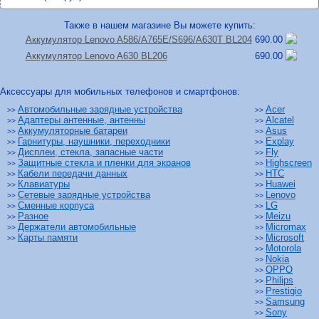
Также в нашем магазине Вы можете купить:
Аккумулятор Lenovo A586/
A765E/
S696/
A630T BL204
690.00
Аккумулятор Lenovo A630 BL206
690.00
Аксессуары для мобильных телефонов и смартфонов:
Автомобильные зарядные устройства
Acer
>>
>>
Адаптеры антенные, антенны
Alcatel
>>
>>
Аккумуляторные батареи
Asus
>>
>>
Гарнитуры, наушники, переходники
Explay
>>
>>
Дисплеи, стекла, запасные части
Fly
>>
>>
Защитные стекла и пленки для экранов
Highscreen
>>
>>
Кабели передачи данных
HTC
>>
>>
Клавиатуры
Huawei
>>
>>
Сетевые зарядные устройства
Lenovo
>>
>>
Сменные корпуса
LG
>>
>>
Разное
Meizu
>>
>>
Держатели автомобильные
Micromax
>>
>>
Карты памяти
Microsoft
>>
>>
Motorola
>>
Nokia
>>
OPPO
>>
Philips
>>
Prestigio
>>
Samsung
>>
Sony
>>