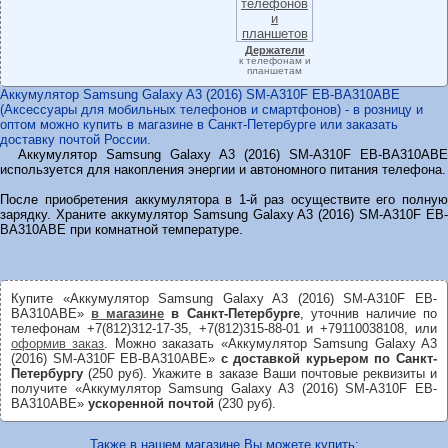
Держатели
к телефонам и
планшетам
Аккумулятор Samsung Galaxy A3 (2016) SM-A310F EB-BA310ABE
(Аксессуары для мобильных телефонов и смартфонов) - в розницу и
оптом можно купить в магазине в Санкт-Петербурге или заказать
доставку почтой России.
Аккумулятор Samsung Galaxy A3 (2016) SM-A310F EB-BA310ABE
используется для накопления энергии и автономного питания телефона.
После приобретения аккумулятора в 1-й раз осуществите его полную
зарядку. Храните аккумулятор Samsung Galaxy A3 (2016) SM-A310F EB-
BA310ABE при комнатной температуре.
Купите «Аккумулятор Samsung Galaxy A3 (2016) SM-A310F EB-
BA310ABE»
в магазине
в Санкт-Петербурге
, уточнив наличие по
телефонам +7(812)312-17-35, +7(812)315-88-01 и +79110038108, или
оформив заказ
. Можно заказать «Аккумулятор Samsung Galaxy A3
(2016) SM-A310F EB-BA310ABE»
с доставкой курьером по Санкт-
Петербургу
(250 руб). Укажите в заказе Ваши почтовые реквизиты и
получите «Аккумулятор Samsung Galaxy A3 (2016) SM-A310F EB-
BA310ABE»
ускоренной почтой
(230 руб).
Также в нашем магазине Вы можете купить: