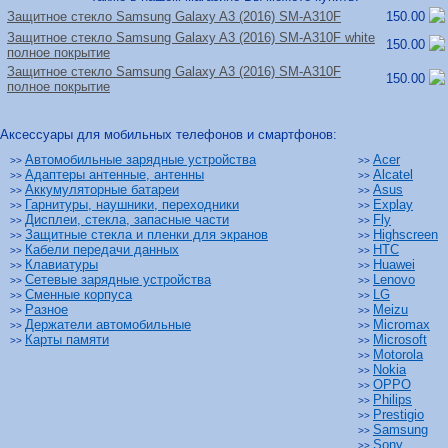
Защитное стекло Samsung Galaxy A3 (2016) SM-A310F
150.00
Защитное стекло Samsung Galaxy A3 (2016) SM-A310F white
150.00
полное покрытие
Защитное стекло Samsung Galaxy A3 (2016) SM-A310F
150.00
полное покрытие
Аксессуары для мобильных телефонов и смартфонов:
Автомобильные зарядные устройства
Acer
>>
>>
Адаптеры антенные, антенны
Alcatel
>>
>>
Аккумуляторные батареи
Asus
>>
>>
Гарнитуры, наушники, переходники
Explay
>>
>>
Дисплеи, стекла, запасные части
Fly
>>
>>
Защитные стекла и пленки для экранов
Highscreen
>>
>>
Кабели передачи данных
HTC
>>
>>
Клавиатуры
Huawei
>>
>>
Сетевые зарядные устройства
Lenovo
>>
>>
Сменные корпуса
LG
>>
>>
Разное
Meizu
>>
>>
Держатели автомобильные
Micromax
>>
>>
Карты памяти
Microsoft
>>
>>
Motorola
>>
Nokia
>>
OPPO
>>
Philips
>>
Prestigio
>>
Samsung
>>
Sony
>>