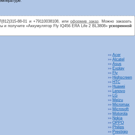
температуре.
7(812)315-88-01 и +79110038108, или
оформив заказ
. Можно заказать
ты и получите «Аккумулятор Fly IQ456 ERA Life 2 BL3808»
ускоренной
Acer
>>
Alcatel
>>
Asus
>>
Explay
>>
Fly
>>
Highscreen
>>
HTC
>>
Huawei
>>
Lenovo
>>
LG
>>
Meizu
>>
Micromax
>>
Microsoft
>>
Motorola
>>
Nokia
>>
OPPO
>>
Philips
>>
Prestigio
>>