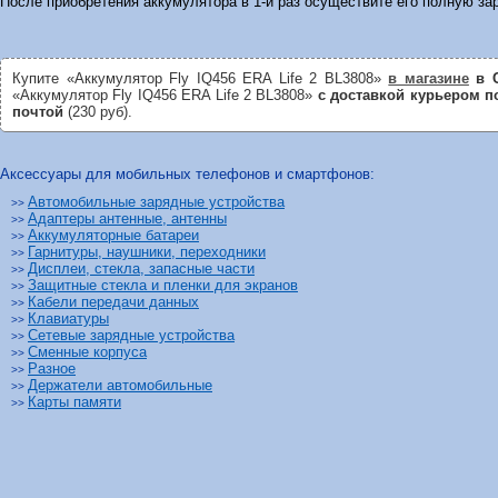
После приобретения аккумулятора в 1-й раз осуществите его полную зар
Купите «Аккумулятор Fly IQ456 ERA Life 2 BL3808»
в магазине
в С
«Аккумулятор Fly IQ456 ERA Life 2 BL3808»
с доставкой курьером п
почтой
(230 руб).
Аксессуары для мобильных телефонов и смартфонов:
Автомобильные зарядные устройства
>>
Адаптеры антенные, антенны
>>
Аккумуляторные батареи
>>
Гарнитуры, наушники, переходники
>>
Дисплеи, стекла, запасные части
>>
Защитные стекла и пленки для экранов
>>
Кабели передачи данных
>>
Клавиатуры
>>
Сетевые зарядные устройства
>>
Сменные корпуса
>>
Разное
>>
Держатели автомобильные
>>
Карты памяти
>>