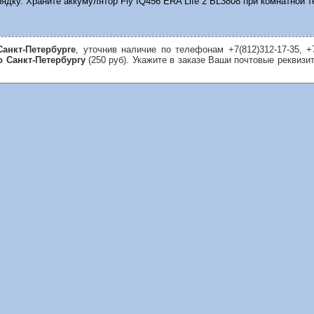
ядку. Храните аккумулятор Fly IQ456 ERA Life 2 BL3808 при комнатной 
анкт-Петербурге
, уточнив наличие по телефонам +7(812)312-17-35, +
о Санкт-Петербургу
(250 руб). Укажите в заказе Ваши почтовые реквизи