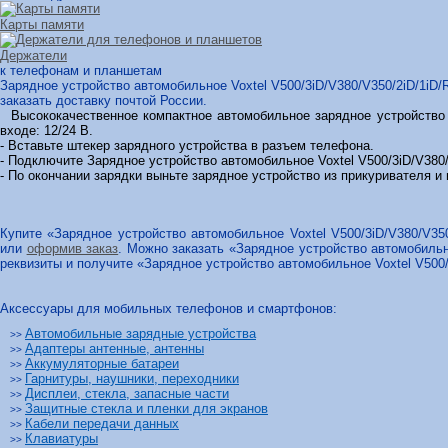
Карты памяти
Держатели
к телефонам и планшетам
Зарядное устройство автомобильное Voxtel V500/3iD/V380/V350/2iD/1iD
заказать доставку почтой России.
Высококачественное компактное автомобильное зарядное устройство V
входе: 12/24 В.
- Вставьте штекер зарядного устройства в разъем телефона.
- Подключите Зарядное устройство автомобильное Voxtel V500/3iD/V380
- По окончании зарядки выньте зарядное устройство из прикуривателя и
Купите «Зарядное устройство автомобильное Voxtel V500/3iD/V380/V3
или
оформив заказ
. Можно заказать «Зарядное устройство автомобильн
реквизиты и получите «Зарядное устройство автомобильное Voxtel V500
Аксессуары для мобильных телефонов и смартфонов:
Автомобильные зарядные устройства
>>
Адаптеры антенные, антенны
>>
Аккумуляторные батареи
>>
Гарнитуры, наушники, переходники
>>
Дисплеи, стекла, запасные части
>>
Защитные стекла и пленки для экранов
>>
Кабели передачи данных
>>
Клавиатуры
>>