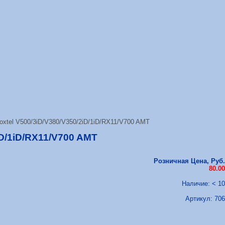
xtel V500/3iD/V380/V350/2iD/1iD/RX11/V700 AMT
D/1iD/RX11/V700 AMT
Розничная Цена, Руб.
80.00
Наличие: < 10
Артикул:
706