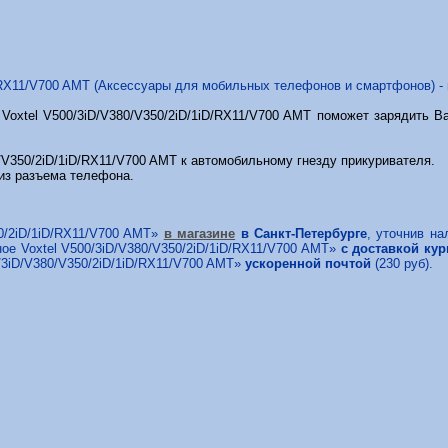
/RX11/V700 AMT (Аксессуары для мобильных телефонов и смартфонов) - в
oxtel V500/3iD/V380/V350/2iD/1iD/RX11/V700 AMT поможет зарядить В
/V350/2iD/1iD/RX11/V700 AMT к автомобильному гнезду прикуривателя.
 из разъема телефона.
50/2iD/1iD/RX11/V700 AMT»
в магазине
в Санкт-Петербурге
, уточнив на
ое Voxtel V500/3iD/V380/V350/2iD/1iD/RX11/V700 AMT»
с доставкой кур
/3iD/V380/V350/2iD/1iD/RX11/V700 AMT»
ускоренной почтой
(230 руб).