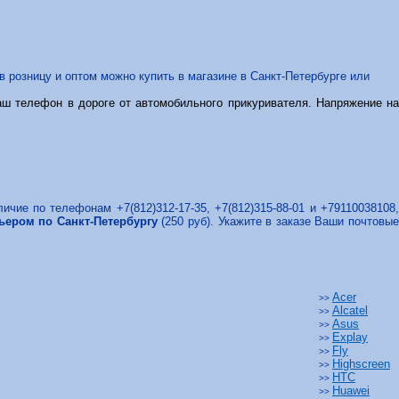
 розницу и оптом можно купить в магазине в Санкт-Петербурге или
аш телефон в дороге от автомобильного прикуривателя. Напряжение на
личие по телефонам +7(812)312-17-35, +7(812)315-88-01 и +79110038108
ьером по Санкт-Петербургу
(250 руб). Укажите в заказе Ваши почтовы
Acer
>>
Alcatel
>>
Asus
>>
Explay
>>
Fly
>>
Highscreen
>>
HTC
>>
Huawei
>>