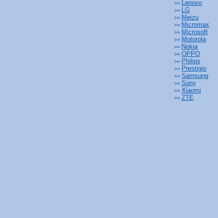
Lenovo
>>
LG
>>
Meizu
>>
Micromax
>>
Microsoft
>>
Motorola
>>
Nokia
>>
OPPO
>>
Philips
>>
Prestigio
>>
Samsung
>>
Sony
>>
Xiaomi
>>
ZTE
>>