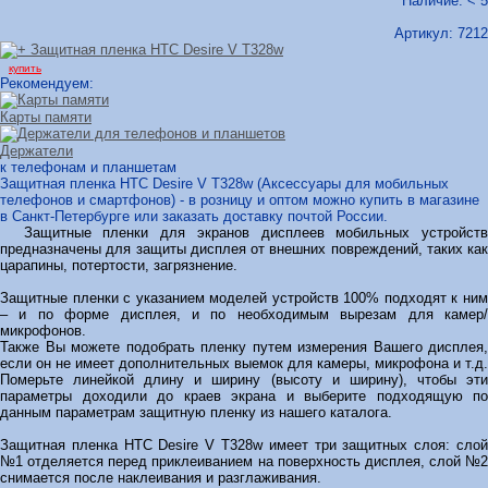
Наличие: < 5
Артикул:
7212
купить
Рекомендуем:
Карты памяти
Держатели
к телефонам и планшетам
Защитная пленка HTC Desire V T328w (Аксессуары для мобильных
телефонов и смартфонов) - в розницу и оптом можно купить в магазине
в Санкт-Петербурге или заказать доставку почтой России.
Защитные пленки для экранов дисплеев мобильных устройств
предназначены для защиты дисплея от внешних повреждений, таких как
царапины, потертости, загрязнение.
Защитные пленки с указанием моделей устройств 100% подходят к ним
– и по форме дисплея, и по необходимым вырезам для камер/
микрофонов.
Также Вы можете подобрать пленку путем измерения Вашего дисплея,
если он не имеет дополнительных выемок для камеры, микрофона и т.д.
Померьте линейкой длину и ширину (высоту и ширину), чтобы эти
параметры доходили до краев экрана и выберите подходящую по
данным параметрам защитную пленку из нашего каталога.
Защитная пленка HTC Desire V T328w имеет три защитных слоя: слой
№1 отделяется перед приклеиванием на поверхность дисплея, слой №2
снимается после наклеивания и разглаживания.