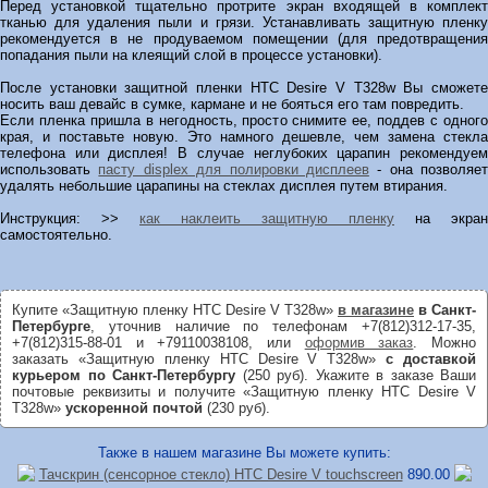
Перед установкой тщательно протрите экран входящей в комплект
тканью для удаления пыли и грязи. Устанавливать защитную пленку
рекомендуется в не продуваемом помещении (для предотвращения
попадания пыли на клеящий слой в процессе установки).
После установки защитной пленки HTC Desire V T328w Вы сможете
носить ваш девайс в сумке, кармане и не бояться его там повредить.
Если пленка пришла в негодность, просто снимите ее, поддев с одного
края, и поставьте новую. Это намного дешевле, чем замена стекла
телефона или дисплея! В случае неглубоких царапин рекомендуем
использовать
пасту displex для полировки дисплеев
- она позволяет
удалять небольшие царапины на стеклах дисплея путем втирания.
Инструкция: >>
как наклеить защитную пленку
на экран
самостоятельно.
Купите «Защитную пленку HTC Desire V T328w»
в магазине
в Санкт-
Петербурге
, уточнив наличие по телефонам +7(812)312-17-35,
+7(812)315-88-01 и +79110038108, или
оформив заказ
. Можно
заказать «Защитную пленку HTC Desire V T328w»
с доставкой
курьером по Санкт-Петербургу
(250 руб). Укажите в заказе Ваши
почтовые реквизиты и получите «Защитную пленку HTC Desire V
T328w»
ускоренной почтой
(230 руб).
Также в нашем магазине Вы можете купить:
Тачскрин (сенсорное стекло) HTC Desire V touchscreen
890.00