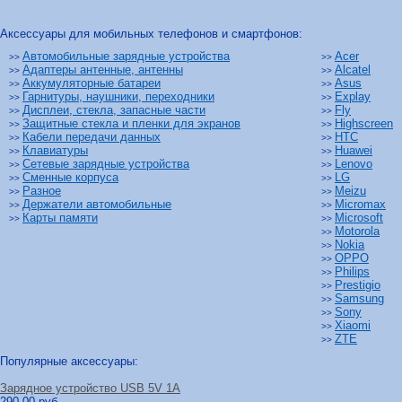
Аксессуары для мобильных телефонов и смартфонов:
Автомобильные зарядные устройства
Acer
>>
>>
Адаптеры антенные, антенны
Alcatel
>>
>>
Аккумуляторные батареи
Asus
>>
>>
Гарнитуры, наушники, переходники
Explay
>>
>>
Дисплеи, стекла, запасные части
Fly
>>
>>
Защитные стекла и пленки для экранов
Highscreen
>>
>>
Кабели передачи данных
HTC
>>
>>
Клавиатуры
Huawei
>>
>>
Сетевые зарядные устройства
Lenovo
>>
>>
Сменные корпуса
LG
>>
>>
Разное
Meizu
>>
>>
Держатели автомобильные
Micromax
>>
>>
Карты памяти
Microsoft
>>
>>
Motorola
>>
Nokia
>>
OPPO
>>
Philips
>>
Prestigio
>>
Samsung
>>
Sony
>>
Xiaomi
>>
ZTE
>>
Популярные аксессуары:
Зарядное устройство USB 5V 1A
290.00 руб.