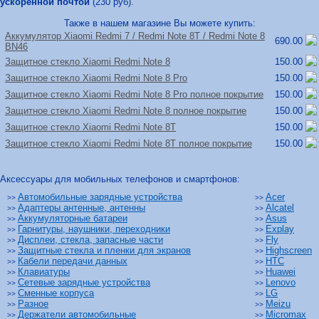
ускоренной почтой
(230 руб).
Также в нашем магазине Вы можете купить:
Аккумулятор Xiaomi Redmi 7 /
Redmi Note 8T /
Redmi Note 8
690.00
BN46
Защитное стекло Xiaomi Redmi Note 8
150.00
Защитное стекло Xiaomi Redmi Note 8 Pro
150.00
Защитное стекло Xiaomi Redmi Note 8 Pro полное покрытие
150.00
Защитное стекло Xiaomi Redmi Note 8 полное покрытие
150.00
Защитное стекло Xiaomi Redmi Note 8T
150.00
Защитное стекло Xiaomi Redmi Note 8T полное покрытие
150.00
Аксессуары для мобильных телефонов и смартфонов:
Автомобильные зарядные устройства
Acer
>>
>>
Адаптеры антенные, антенны
Alcatel
>>
>>
Аккумуляторные батареи
Asus
>>
>>
Гарнитуры, наушники, переходники
Explay
>>
>>
Дисплеи, стекла, запасные части
Fly
>>
>>
Защитные стекла и пленки для экранов
Highscreen
>>
>>
Кабели передачи данных
HTC
>>
>>
Клавиатуры
Huawei
>>
>>
Сетевые зарядные устройства
Lenovo
>>
>>
Сменные корпуса
LG
>>
>>
Разное
Meizu
>>
>>
Держатели автомобильные
Micromax
>>
>>