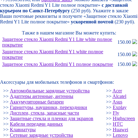
стекло Xiaomi Redmi Y1 Lite полное покрытие»
с доставкой
курьером по Санкт-Петербургу
(250 руб). Укажите в заказе
Ваши почтовые реквизиты и получите «Защитное стекло Xiaomi
Redmi Y1 Lite полное покрытие»
ускоренной почтой
(230 руб).
Также в нашем магазине Вы можете купить:
Защитное стекло Xiaomi Redmi Y1 Lite white полное
150.00
покрытие
Защитное стекло Xiaomi Redmi Y1 white полное
150.00
покрытие
Защитное стекло Xiaomi Redmi Y1 полное покрытие
150.00
Аксессуары для мобильных телефонов и смартфонов:
>>
Автомобильные зарядные устройства
>>
Acer
>>
Адаптеры антенные, антенны
>>
Alcatel
>>
Аккумуляторные батареи
>>
Asus
>>
Гарнитуры, наушники, переходники
>>
Explay
>>
Дисплеи, стекла, запасные части
>>
Fly
>>
Защитные стекла и пленки для экранов
>>
Highscreen
>>
Кабели передачи данных
>>
HTC
>>
Клавиатуры
>>
Huawei
>>
Сетевые зарядные устройства
>>
Lenovo