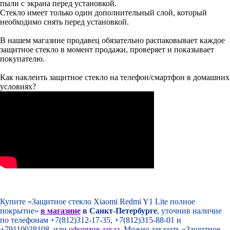
пыли с экрана перед установкой.
Стекло имеет только один дополнительный слой, который
необходимо снять перед установкой.
В нашем магазине продавец обязательно распаковывает каждое
защитное стекло в момент продажи, проверяет и показывает
покупателю.
Как наклеить защитное стекло на телефон/смартфон в домашних
условиях?
Купите «Защитное стекло Xiaomi Redmi Y1 Lite полное
покрытие»
в магазине
в Санкт-Петербурге
, уточнив наличие
по телефонам +7(812)312-17-35, +7(812)315-88-01 и
+79110038108, или
оформив заказ
. Можно заказать «Защитное