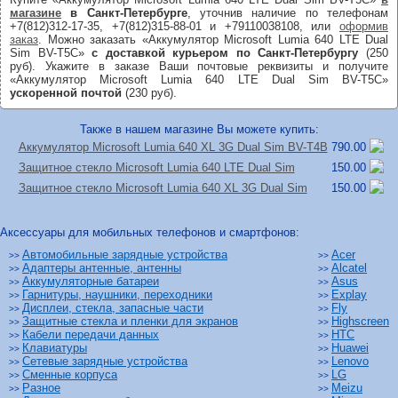
магазине
в Санкт-Петербурге
, уточнив наличие по телефонам
+7(812)312-17-35, +7(812)315-88-01 и +79110038108, или
оформив
заказ
. Можно заказать «Аккумулятор Microsoft Lumia 640 LTE Dual
Sim BV-T5C»
с доставкой курьером по Санкт-Петербургу
(250
руб). Укажите в заказе Ваши почтовые реквизиты и получите
«Аккумулятор Microsoft Lumia 640 LTE Dual Sim BV-T5C»
ускоренной почтой
(230 руб).
Также в нашем магазине Вы можете купить:
Аккумулятор Microsoft Lumia 640 XL 3G Dual Sim BV-T4B
790.00
Защитное стекло Microsoft Lumia 640 LTE Dual Sim
150.00
Защитное стекло Microsoft Lumia 640 XL 3G Dual Sim
150.00
Аксессуары для мобильных телефонов и смартфонов:
Автомобильные зарядные устройства
Acer
>>
>>
Адаптеры антенные, антенны
Alcatel
>>
>>
Аккумуляторные батареи
Asus
>>
>>
Гарнитуры, наушники, переходники
Explay
>>
>>
Дисплеи, стекла, запасные части
Fly
>>
>>
Защитные стекла и пленки для экранов
Highscreen
>>
>>
Кабели передачи данных
HTC
>>
>>
Клавиатуры
Huawei
>>
>>
Сетевые зарядные устройства
Lenovo
>>
>>
Сменные корпуса
LG
>>
>>
Разное
Meizu
>>
>>