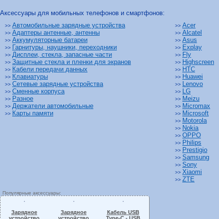
Аксессуары для мобильных телефонов и смартфонов:
Автомобильные зарядные устройства
Acer
>>
>>
Адаптеры антенные, антенны
Alcatel
>>
>>
Аккумуляторные батареи
Asus
>>
>>
Гарнитуры, наушники, переходники
Explay
>>
>>
Дисплеи, стекла, запасные части
Fly
>>
>>
Защитные стекла и пленки для экранов
Highscreen
>>
>>
Кабели передачи данных
HTC
>>
>>
Клавиатуры
Huawei
>>
>>
Сетевые зарядные устройства
Lenovo
>>
>>
Сменные корпуса
LG
>>
>>
Разное
Meizu
>>
>>
Держатели автомобильные
Micromax
>>
>>
Карты памяти
Microsoft
>>
>>
Motorola
>>
Nokia
>>
OPPO
>>
Philips
>>
Prestigio
>>
Samsung
>>
Sony
>>
Xiaomi
>>
ZTE
>>
Популярные аксессуары:
Зарядное
Зарядное
Кабель USB
устройство
устройство
Type-C - USB