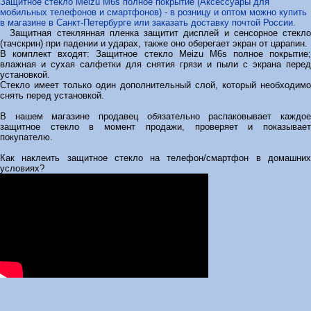
Защитное стекло Meizu M6s полное покрытие (Аксессуары для
мобильных телефонов и смартфонов) - в розницу и оптом можно купить
в магазине в Санкт-Петербурге или заказать доставку почтой России.
Защитная стеклянная пленка защитит дисплей и сенсорное стекло
(тачскрин) при падении и ударах, также оно оберегает экран от царапин.
В комплект входят: Защитное стекло Meizu M6s полное покрытие;
влажная и сухая салфетки для снятия грязи и пыли с экрана перед
установкой.
Стекло имеет только один дополнительный слой, который необходимо
снять перед установкой.
В нашем магазине продавец обязательно распаковывает каждое
защитное стекло в момент продажи, проверяет и показывает
покупателю.
Как наклеить защитное стекло на телефон/смартфон в домашних
условиях?