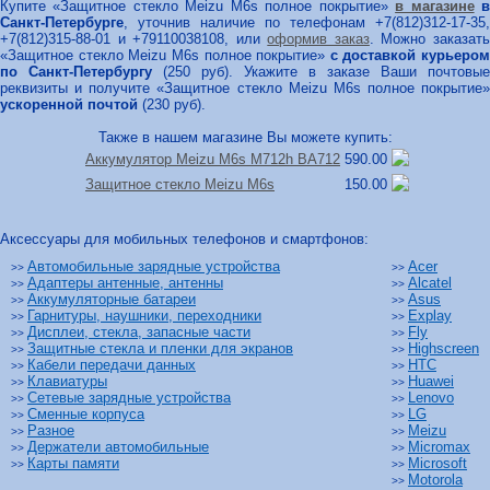
Купите «Защитное стекло Meizu M6s полное покрытие»
в магазине
Санкт-Петербурге
, уточнив наличие по телефонам +7(812)312-17-35,
+7(812)315-88-01 и +79110038108, или
оформив заказ
. Можно заказат
«Защитное стекло Meizu M6s полное покрытие»
с доставкой курьером
по Санкт-Петербургу
(250 руб). Укажите в заказе Ваши почтовые
реквизиты и получите «Защитное стекло Meizu M6s полное покрытие»
ускоренной почтой
(230 руб).
Также в нашем магазине Вы можете купить:
Аккумулятор Meizu M6s M712h BA712
590.00
Защитное стекло Meizu M6s
150.00
Аксессуары для мобильных телефонов и смартфонов:
Автомобильные зарядные устройства
Acer
>>
>>
Адаптеры антенные, антенны
Alcatel
>>
>>
Аккумуляторные батареи
Asus
>>
>>
Гарнитуры, наушники, переходники
Explay
>>
>>
Дисплеи, стекла, запасные части
Fly
>>
>>
Защитные стекла и пленки для экранов
Highscreen
>>
>>
Кабели передачи данных
HTC
>>
>>
Клавиатуры
Huawei
>>
>>
Сетевые зарядные устройства
Lenovo
>>
>>
Сменные корпуса
LG
>>
>>
Разное
Meizu
>>
>>
Держатели автомобильные
Micromax
>>
>>
Карты памяти
Microsoft
>>
>>
Motorola
>>