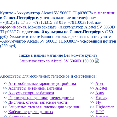
Купите «Аккумулятор Alcatel 5V 5060D TLp038C7»
в магазине
в Санкт-Петербурге
, уточнив наличие по телефонам
+7(812)312-17-35, +7(812)315-88-01 и +79110038108, или
оформив заказ
. Можно заказать «Аккумулятор Alcatel 5V 5060D
TLp038C7»
с доставкой курьером по Санкт-Петербургу
(250
руб). Укажите в заказе Ваши почтовые реквизиты и получите
«Аккумулятор Alcatel 5V 5060D TLp038C7»
ускоренной почтой
(230 руб).
Также в нашем магазине Вы можете купить:
Защитное стекло Alcatel 5V 5060D
150.00
Аксессуары для мобильных телефонов и смартфонов:
>>
Автомобильные зарядные устройства
>>
Acer
>>
Адаптеры антенные, антенны
>>
Alcatel
>>
Аккумуляторные батареи
>>
Asus
>>
Гарнитуры, наушники, переходники
>>
Explay
>>
Дисплеи, стекла, запасные части
>>
Fly
>>
Защитные стекла и пленки для экранов
>>
Highscreen
>>
Кабели передачи данных
>>
HTC
>>
Клавиатуры
>>
Huawei