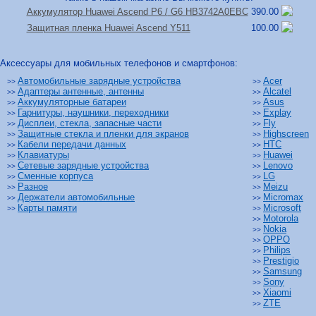
Аккумулятор Huawei Ascend P6 /
G6 HB3742A0EBC
390.00
Защитная пленка Huawei Ascend Y511
100.00
Аксессуары для мобильных телефонов и смартфонов:
Автомобильные зарядные устройства
Acer
>>
>>
Адаптеры антенные, антенны
Alcatel
>>
>>
Аккумуляторные батареи
Asus
>>
>>
Гарнитуры, наушники, переходники
Explay
>>
>>
Дисплеи, стекла, запасные части
Fly
>>
>>
Защитные стекла и пленки для экранов
Highscreen
>>
>>
Кабели передачи данных
HTC
>>
>>
Клавиатуры
Huawei
>>
>>
Сетевые зарядные устройства
Lenovo
>>
>>
Сменные корпуса
LG
>>
>>
Разное
Meizu
>>
>>
Держатели автомобильные
Micromax
>>
>>
Карты памяти
Microsoft
>>
>>
Motorola
>>
Nokia
>>
OPPO
>>
Philips
>>
Prestigio
>>
Samsung
>>
Sony
>>
Xiaomi
>>
ZTE
>>