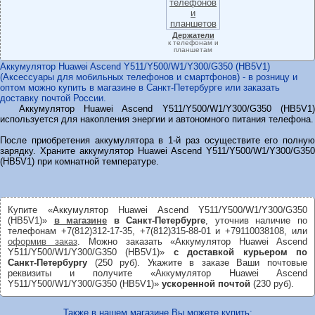
Держатели
к телефонам и
планшетам
Аккумулятор Huawei Ascend Y511/Y500/W1/Y300/G350 (HB5V1)
(Аксессуары для мобильных телефонов и смартфонов) - в розницу и
оптом можно купить в магазине в Санкт-Петербурге или заказать
доставку почтой России.
Аккумулятор Huawei Ascend Y511/Y500/W1/Y300/G350 (HB5V1)
используется для накопления энергии и автономного питания телефона.
После приобретения аккумулятора в 1-й раз осуществите его полную
зарядку. Храните аккумулятор Huawei Ascend Y511/Y500/W1/Y300/G350
(HB5V1) при комнатной температуре.
Купите «Аккумулятор Huawei Ascend Y511/Y500/W1/Y300/G350
(HB5V1)»
в магазине
в Санкт-Петербурге
, уточнив наличие по
телефонам +7(812)312-17-35, +7(812)315-88-01 и +79110038108, или
оформив заказ
. Можно заказать «Аккумулятор Huawei Ascend
Y511/Y500/W1/Y300/G350 (HB5V1)»
с доставкой курьером по
Санкт-Петербургу
(250 руб). Укажите в заказе Ваши почтовые
реквизиты и получите «Аккумулятор Huawei Ascend
Y511/Y500/W1/Y300/G350 (HB5V1)»
ускоренной почтой
(230 руб).
Также в нашем магазине Вы можете купить: