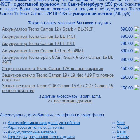
49GT»
с доставкой курьером по Санкт-Петербургу
(250 руб). Укажите
в заказе Ваши почтовые реквизиты и получите «Аккумулятор Tecno
Camon 19 Neo / Camon 17P BL-49GT»
ускоренной почтой
(230 руб).
Также в нашем магазине Вы можете купить:
Аккумулятор Tecno Camon 12 /
Spark 4 BL-39LT
890.00
Аккумулятор Tecno Camon 16 BL-44CT
690.00
Аккумулятор Tecno Camon 19 BL-49LT
790.00
Аккумулятор Tecno Camon 19 Pro BL-49MT
890.00
Аккумулятор Tecno Spark 5 Air /
Spark 6 Go /
Camon 15 BL-
890.00
49FT
Защитное стекло Tecno Camon 17P полное покрытие
150.00
Защитное стекло Tecno Camon 19 /
19 Neo /
19 Pro полное
150.00
покрытие
Защитное стекло Tecno CD6 Camon 15 Air /
CD7 Camon 15
150.00
полное покрытие
и другие аксессуары и запчасти.
>>
все рекомендуемые
Аксессуары для мобильных телефонов и смартфонов:
Автомобильные зарядные устройства
Acer
>>
>>
Адаптеры антенные, антенны
Alcatel
>>
>>
Аккумуляторные батареи
Asus
>>
>>
Гарнитуры, наушники, переходники
Explay
>>
>>