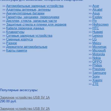
Автомобильные зарядные устройства
Acer
>>
>>
Адаптеры антенные, антенны
Alcatel
>>
>>
Аккумуляторные батареи
Asus
>>
>>
Гарнитуры, наушники, переходники
Explay
>>
>>
Дисплеи, стекла, запасные части
Fly
>>
>>
Защитные стекла и пленки для экранов
Highscreen
>>
>>
Кабели передачи данных
HTC
>>
>>
Клавиатуры
Huawei
>>
>>
Сетевые зарядные устройства
Lenovo
>>
>>
Сменные корпуса
LG
>>
>>
Разное
Meizu
>>
>>
Держатели автомобильные
Micromax
>>
>>
Карты памяти
Microsoft
>>
>>
Motorola
>>
Nokia
>>
OPPO
>>
Philips
>>
Prestigio
>>
Samsung
>>
Sony
>>
Xiaomi
>>
ZTE
>>
Популярные аксессуары:
Зарядное устройство USB 5V 1A
290.00 руб.
Зарядное устройство USB 5V 2A