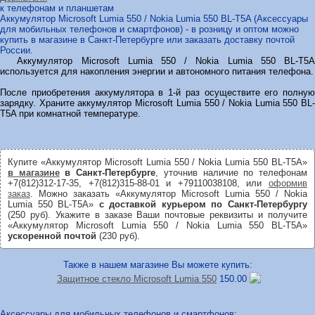
к телефонам и планшетам
Аккумулятор Microsoft Lumia 550 / Nokia Lumia 550 BL-T5A (Аксессуары
для мобильных телефонов и смартфонов) - в розницу и оптом можно
купить в магазине в Санкт-Петербурге или заказать доставку почтой
России.
Аккумулятор Microsoft Lumia 550 / Nokia Lumia 550 BL-T5A
используется для накопления энергии и автономного питания телефона.
После приобретения аккумулятора в 1-й раз осуществите его полную
зарядку. Храните аккумулятор Microsoft Lumia 550 / Nokia Lumia 550 BL-
T5A при комнатной температуре.
Купите «Аккумулятор Microsoft Lumia 550 / Nokia Lumia 550 BL-T5A»
в магазине
в Санкт-Петербурге
, уточнив наличие по телефонам
+7(812)312-17-35, +7(812)315-88-01 и +79110038108, или
оформив
заказ
. Можно заказать «Аккумулятор Microsoft Lumia 550 / Nokia
Lumia 550 BL-T5A»
с доставкой курьером по Санкт-Петербургу
(250 руб). Укажите в заказе Ваши почтовые реквизиты и получите
«Аккумулятор Microsoft Lumia 550 / Nokia Lumia 550 BL-T5A»
ускоренной почтой
(230 руб).
Также в нашем магазине Вы можете купить:
Защитное стекло Microsoft Lumia 550
150.00
Аксессуары для мобильных телефонов и смартфонов: