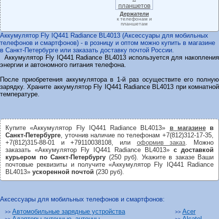
Держатели
к телефонам и
планшетам
Аккумулятор Fly IQ441 Radiance BL4013 (Аксессуары для мобильных
телефонов и смартфонов) - в розницу и оптом можно купить в магазине
в Санкт-Петербурге или заказать доставку почтой России.
Аккумулятор Fly IQ441 Radiance BL4013 используется для накопления
энергии и автономного питания телефона.
После приобретения аккумулятора в 1-й раз осуществите его полную
зарядку. Храните аккумулятор Fly IQ441 Radiance BL4013 при комнатной
температуре.
Купите «Аккумулятор Fly IQ441 Radiance BL4013»
в магазине
в
Санкт-Петербурге
, уточнив наличие по телефонам +7(812)312-17-35,
+7(812)315-88-01 и +79110038108, или
оформив заказ
. Можно
заказать «Аккумулятор Fly IQ441 Radiance BL4013»
с доставкой
курьером по Санкт-Петербургу
(250 руб). Укажите в заказе Ваши
почтовые реквизиты и получите «Аккумулятор Fly IQ441 Radiance
BL4013»
ускоренной почтой
(230 руб).
Аксессуары для мобильных телефонов и смартфонов:
Автомобильные зарядные устройства
Acer
>>
>>
Адаптеры антенные, антенны
Alcatel