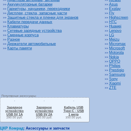
>>
>>
Аккумуляторные батареи
Asus
>>
>>
Гарнитуры, наушники, переходники
Explay
>>
>>
Дисплеи, стекла, запасные части
Fly
>>
>>
Защитные стекла и пленки для экранов
Highscreen
>>
>>
Кабели передачи данных
HTC
>>
>>
Клавиатуры
Huawei
>>
>>
Сетевые зарядные устройства
Lenovo
>>
>>
Сменные корпуса
LG
>>
>>
Разное
Meizu
>>
>>
Держатели автомобильные
Micromax
>>
>>
Карты памяти
Microsoft
>>
>>
Motorola
>>
Nokia
>>
OPPO
>>
Philips
>>
Prestigio
>>
Samsung
>>
Sony
>>
Xiaomi
>>
ZTE
>>
Популярные аксессуары:
Зарядное
Зарядное
Кабель USB
устройство
устройство
Type-C - USB
USB 5V 1A
USB 5V 2A
1 метр
290.00 руб.
200.00 руб.
350.00 руб.
ЦКР Комрад
:
Аксессуары и запчасти