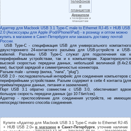
Держатели
к телефонам и
планшетам
Адаптер для Macbook USB 3.1 Type-C male to Ethernet RJ-45 + HUB USB
2.0 (Аксессуары для Apple iPod/iPhone/iPad) - в розницу и оптом можно
купить в магазине в Санкт-Петербурге или заказать доставку почтой
России.
USB Type-C - спецификация USB для универсального компактного
двухстороннего 24-контактного разъёма для USB-устройств и USB-
кабелей. Разъёмы USB Type-C служат для подключения как к
периферийным устройствам, так и к компьютерам. Характеризуются
высокой скоростью передачи данных, небольшой величиной (8.4х2.6
мм), быстрой зарядкой и симметричностью коннектора.
Разъем male - штекер (вилка, "папа", "plug").
USB 2.0 - последовательный интерфейс для соединения компьютеров с
периферийными устройствами. Разъем содержит в себе 4 контакта (для
приёма/передачи данных, питания и заземления).
Порт USB 3.1 обратно совместим с USB 3.0, обеспечивает вдвое
большую скорость передачи данных (до 10 Гбит/сек).
Адаптер - приспособление для соединения устройств, не имеющих
непосредственного способа соединения.
Купите «Адаптер для Macbook USB 3.1 Type-C male to Ethernet RJ-45
+ HUB USB 2.0»
в магазине
в Санкт-Петербурге
, уточнив наличие