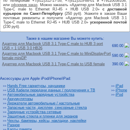
по телефонам +7(812)312-17-35, +7(812)315-88-01 и +79110038108,
или
оформив заказ
. Можно заказать «Адаптер для Macbook USB 3.1
Type-C male to Ethernet RJ-45 + HUB USB 2.0»
с доставкой
курьером по Санкт-Петербургу
(250 руб). Укажите в заказе Ваши
почтовые реквизиты и получите «Адаптер для Macbook USB 3.1
Type-C male to Ethernet RJ-45 + HUB USB 2.0»
ускоренной почтой
(230 руб).
Также в нашем магазине Вы можете купить:
Адаптер для Macbook USB 3.1 Type-C male to HUB 3 port
690.00
USB + 1 USB 3.0 HB26
Адаптер для Macbook USB 3.1 Type-C male to MiniDisplayPort
590.00
female miniDP
Адаптер для Macbook USB 3.1 Type-C male to USB female
390.00
Аксессуары для Apple iPod/iPhone/iPad:
Hands Free гарнитуры, наушники
iPad
>>
>>
USB Кабели передачи данных / подлючения к ТВ
iPhone
>>
>>
Автомобильные зарядные устройства
iPod
>>
>>
Аккумуляторы
>>
Держатели автомобильные / настольные
>>
Запасные части, дисплеи, сенсорные стекла
>>
Зарядные устройства сетевые
>>
Защитные стекла и пленки для экранов
>>
Чехлы, бамперы, кейсы, накладки, наклейки
>>
Разное
>>
Карты памяти
>>