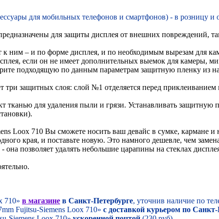
сессуары для мобильных телефонов и смартфонов) - в розницу и 
едназначены для защиты дисплея от внешних повреждений, таки
 к ним – и по форме дисплея, и по необходимым вырезам для к
плея, если он не имеет дополнительных выемок для камеры, ми
ерите подходящую по данным параметрам защитную пленку из на
еет три защитных слоя: слой №1 отделяется перед приклеиванием
кт тканью для удаления пыли и грязи. Устанавливать защитную 
тановки).
ens Loox 710 Вы сможете носить ваш девайс в сумке, кармане и н
одного края, и поставьте новую. Это намного дешевле, чем замен
- она позволяет удалять небольшие царапины на стеклах диспле
оятельно.
ox 710»
в магазине
в Санкт-Петербурге
, уточнив наличие по тел
7mm Fujitsu-Siemens Loox 710»
с доставкой курьером по Санкт-
su-Siemens Loox 710»
ускоренной почтой
(230 руб).