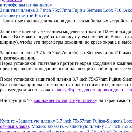
к телефонам и планшетам
Защитная пленка 3.7 inch 75x57mm Fujitsu-Siemens Loox 710 (Ак
доставку почтой России.
Защитные пленки для экранов дисплеев мобильных устройств пр
Защитные пленки с указанием моделей устройств 100% подходят
Также Вы можете подобрать пленку путем измерения Вашего дис
ширину), чтобы эти параметры доходили до краев экрана и выб
Защитная пленка 3.7 inch 75x57mm Fujitsu-Siemens Loox 710 им
и разглаживания.
Перед установкой тщательно протрите экран входящей в компле
предотвращения попадания пыли на клеящий слой в процессе ус
После установки защитной пленки 3.7 inch 75x57mm Fujitsu-Siem
Если пленка пришла в негодность, просто снимите ее, поддев с 
рекомендуем использовать
пасту displex для полировки дисплеев
Инструкция: >>
как наклеить защитную пленку
на экран самост
Купите «Защитную пленку 3.7 inch 75x57mm Fujitsu-Siemens Lo
оформив заказ
. Можно заказать «Защитную пленку 3.7 inch 75x5
реквизиты и получите «Защитную пленку 3.7 inch 75x57mm Fujit