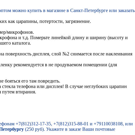
оптом можно купить в магазине в Санкт-Петербурге или заказать
х как царапины, потертости, загрязнение.
амер/микрофонов.
крофона и т.д. Померьте линейкой длину и ширину (высоту и
шего каталога.
 на поверхность дисплея, слой №2 снимается после наклеивания
пленку рекомендуется в не продуваемом помещении (для
е бояться его там повредить.
а стекла телефона или дисплея! В случае неглубоких царапин
я путем втирания.
ефонам +7(812)312-17-35, +7(812)315-88-01 и +79110038108, или
Петербургу
(250 руб). Укажите в заказе Ваши почтовые