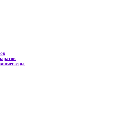
ров
паратов
 винчестеры