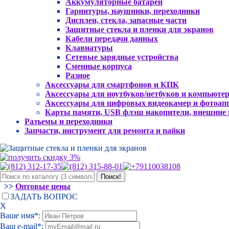
Аккумуляторные батареи
Гарнитуры, наушники, переходники
Дисплеи, стекла, запасные части
Защитные стекла и пленки для экранов
Кабели передачи данных
Клавиатуры
Сетевые зарядные устройства
Сменные корпуса
Разное
Аксессуары для смартфонов и КПК
Аксессуары для ноутбуков/нетбуков и компьюте
Аксессуары для цифровых видеокамер и фотоап
Карты памяти, USB флэш накопители, внешние
Разъемы и переходники
Запчасти, инструмент для ремонта и пайки
>>
Оптовые цены
ЗАДАТЬ ВОПРОС
Х
Ваше имя*:
Ваш e-mail*: