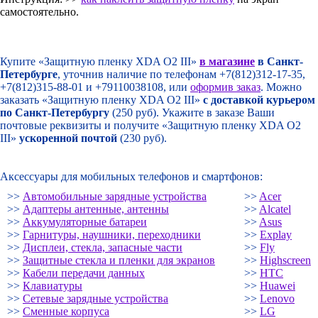
самостоятельно.
Купите «Защитную пленку XDA O2 III»
в магазине
в Санкт-
Петербурге
, уточнив наличие по телефонам +7(812)312-17-35,
+7(812)315-88-01 и +79110038108, или
оформив заказ
. Можно
заказать «Защитную пленку XDA O2 III»
с доставкой курьером
по Санкт-Петербургу
(250 руб). Укажите в заказе Ваши
почтовые реквизиты и получите «Защитную пленку XDA O2
III»
ускоренной почтой
(230 руб).
Аксессуары для мобильных телефонов и смартфонов:
>>
Автомобильные зарядные устройства
>>
Acer
>>
Адаптеры антенные, антенны
>>
Alcatel
>>
Аккумуляторные батареи
>>
Asus
>>
Гарнитуры, наушники, переходники
>>
Explay
>>
Дисплеи, стекла, запасные части
>>
Fly
>>
Защитные стекла и пленки для экранов
>>
Highscreen
>>
Кабели передачи данных
>>
HTC
>>
Клавиатуры
>>
Huawei
>>
Сетевые зарядные устройства
>>
Lenovo
>>
Сменные корпуса
>>
LG