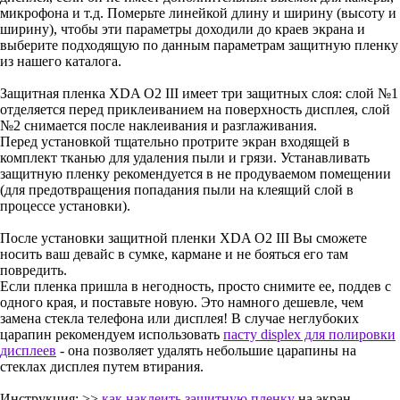
микрофона и т.д. Померьте линейкой длину и ширину (высоту и
ширину), чтобы эти параметры доходили до краев экрана и
выберите подходящую по данным параметрам защитную пленку
из нашего каталога.
Защитная пленка XDA O2 III имеет три защитных слоя: слой №1
отделяется перед приклеиванием на поверхность дисплея, слой
№2 снимается после наклеивания и разглаживания.
Перед установкой тщательно протрите экран входящей в
комплект тканью для удаления пыли и грязи. Устанавливать
защитную пленку рекомендуется в не продуваемом помещении
(для предотвращения попадания пыли на клеящий слой в
процессе установки).
После установки защитной пленки XDA O2 III Вы сможете
носить ваш девайс в сумке, кармане и не бояться его там
повредить.
Если пленка пришла в негодность, просто снимите ее, поддев с
одного края, и поставьте новую. Это намного дешевле, чем
замена стекла телефона или дисплея! В случае неглубоких
царапин рекомендуем использовать
пасту displex для полировки
дисплеев
- она позволяет удалять небольшие царапины на
стеклах дисплея путем втирания.
Инструкция: >>
как наклеить защитную пленку
на экран