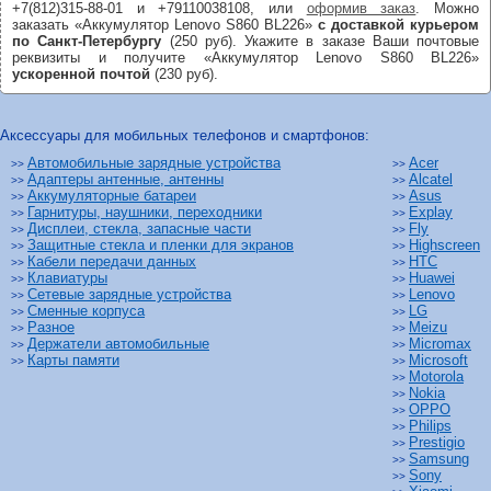
+7(812)315-88-01 и +79110038108, или
оформив заказ
. Можно
заказать «Аккумулятор Lenovo S860 BL226»
с доставкой курьером
по Санкт-Петербургу
(250 руб). Укажите в заказе Ваши почтовые
реквизиты и получите «Аккумулятор Lenovo S860 BL226»
ускоренной почтой
(230 руб).
Аксессуары для мобильных телефонов и смартфонов:
Автомобильные зарядные устройства
Acer
>>
>>
Адаптеры антенные, антенны
Alcatel
>>
>>
Аккумуляторные батареи
Asus
>>
>>
Гарнитуры, наушники, переходники
Explay
>>
>>
Дисплеи, стекла, запасные части
Fly
>>
>>
Защитные стекла и пленки для экранов
Highscreen
>>
>>
Кабели передачи данных
HTC
>>
>>
Клавиатуры
Huawei
>>
>>
Сетевые зарядные устройства
Lenovo
>>
>>
Сменные корпуса
LG
>>
>>
Разное
Meizu
>>
>>
Держатели автомобильные
Micromax
>>
>>
Карты памяти
Microsoft
>>
>>
Motorola
>>
Nokia
>>
OPPO
>>
Philips
>>
Prestigio
>>
Samsung
>>
Sony
>>