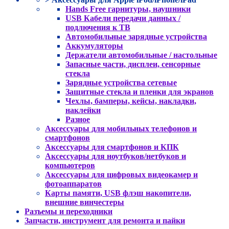
Hands Free гарнитуры, наушники
USB Кабели передачи данных /
подлючения к ТВ
Автомобильные зарядные устройства
Аккумуляторы
Держатели автомобильные / настольные
Запасные части, дисплеи, сенсорные
стекла
Зарядные устройства сетевые
Защитные стекла и пленки для экранов
Чехлы, бамперы, кейсы, накладки,
наклейки
Разное
Аксессуары для мобильных телефонов и
смартфонов
Аксессуары для смартфонов и КПК
Аксессуары для ноутбуков/нетбуков и
компьютеров
Аксессуары для цифровых видеокамер и
фотоаппаратов
Карты памяти, USB флэш накопители,
внешние винчестеры
Разъемы и переходники
Запчасти, инструмент для ремонта и пайки