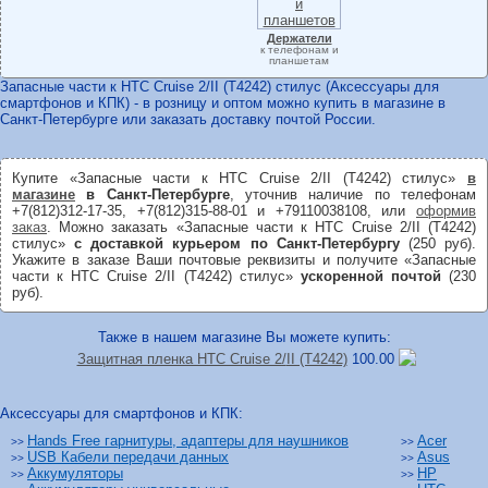
Держатели
к телефонам и
планшетам
Запасные части к HTC Cruise 2/II (T4242) стилус (Аксессуары для
смартфонов и КПК) - в розницу и оптом можно купить в магазине в
Санкт-Петербурге или заказать доставку почтой России.
Купите «Запасные части к HTC Cruise 2/II (T4242) стилус»
в
магазине
в Санкт-Петербурге
, уточнив наличие по телефонам
+7(812)312-17-35, +7(812)315-88-01 и +79110038108, или
оформив
заказ
. Можно заказать «Запасные части к HTC Cruise 2/II (T4242)
стилус»
с доставкой курьером по Санкт-Петербургу
(250 руб).
Укажите в заказе Ваши почтовые реквизиты и получите «Запасные
части к HTC Cruise 2/II (T4242) стилус»
ускоренной почтой
(230
руб).
Также в нашем магазине Вы можете купить:
Защитная пленка HTC Cruise 2/
II (T4242)
100.00
Аксессуары для смартфонов и КПК:
Hands Free гарнитуры, адаптеры для наушников
Acer
>>
>>
USB Кабели передачи данных
Asus
>>
>>
Аккумуляторы
HP
>>
>>