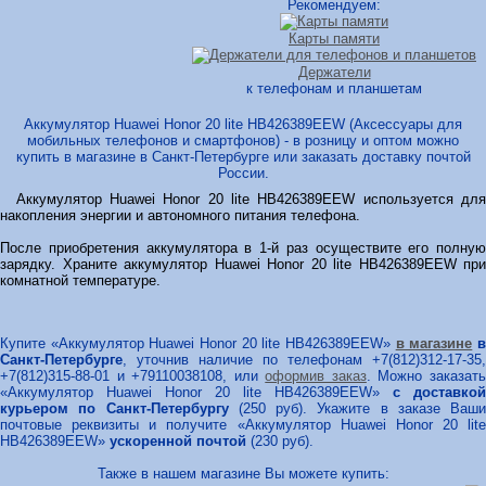
Рекомендуем:
Карты памяти
Держатели
к телефонам и планшетам
Аккумулятор Huawei Honor 20 lite HB426389EEW (Аксессуары для
мобильных телефонов и смартфонов) - в розницу и оптом можно
купить в магазине в Санкт-Петербурге или заказать доставку почтой
России.
Аккумулятор Huawei Honor 20 lite HB426389EEW используется для
накопления энергии и автономного питания телефона.
После приобретения аккумулятора в 1-й раз осуществите его полную
зарядку. Храните аккумулятор Huawei Honor 20 lite HB426389EEW при
комнатной температуре.
Купите «Аккумулятор Huawei Honor 20 lite HB426389EEW»
в магазине
Санкт-Петербурге
, уточнив наличие по телефонам +7(812)312-17-35,
+7(812)315-88-01 и +79110038108, или
оформив заказ
. Можно заказат
«Аккумулятор Huawei Honor 20 lite HB426389EEW»
с доставкой
курьером по Санкт-Петербургу
(250 руб). Укажите в заказе Ваши
почтовые реквизиты и получите «Аккумулятор Huawei Honor 20 lite
HB426389EEW»
ускоренной почтой
(230 руб).
Также в нашем магазине Вы можете купить: