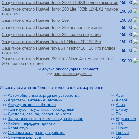
Защитное стекло Huawei Honor 200 ELI-NX9 полное покрытие
150.00
Защитное стекло Huawei Honor 200 Lite /
X8b LLY-LX1 полное
150.00
покрытие
Защитное стекло Huawei Honor 20e
150.00
Защитное стекло Huawei Honor 20e полное покрытие
150.00
Защитное стекло Huawei Honor 20i полное покрытие
150.00
Защитное стекло Huawei Nova 5T /
Honor 20 /
20 Pro
150.00
Защитное стекло Huawei Nova 5T /
Honor 20 /
20 Pro полное
150.00
покрытие
Защитное стекло Huawei P30 Lite /
Nova 4e /
Honor 20 lite /
150.00
20S полное покрытие
и другие аксессуары и запчасти.
>>
все рекомендуемые
Аксессуары для мобильных телефонов и смартфонов:
Автомобильные зарядные устройства
Acer
>>
>>
Адаптеры антенные, антенны
Alcatel
>>
>>
Аккумуляторные батареи
Asus
>>
>>
Гарнитуры, наушники, переходники
Explay
>>
>>
Дисплеи, стекла, запасные части
Fly
>>
>>
Защитные стекла и пленки для экранов
Highscreen
>>
>>
Кабели передачи данных
HTC
>>
>>
Клавиатуры
Huawei
>>
>>
Сетевые зарядные устройства
Lenovo
>>
>>
Сменные корпуса
LG
>>
>>