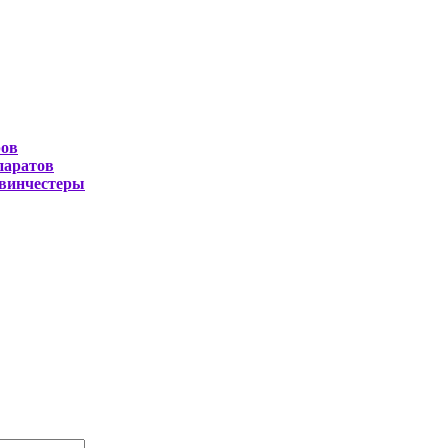
ров
паратов
 винчестеры