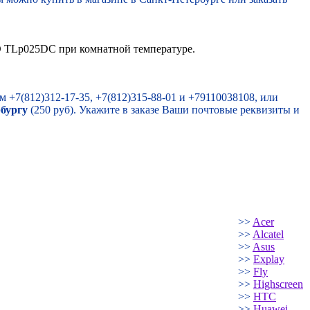
01D TLp025DC при комнатной температуре.
м +7(812)312-17-35, +7(812)315-88-01 и +79110038108, или
рбургу
(250 руб). Укажите в заказе Ваши почтовые реквизиты и
>>
Acer
>>
Alcatel
>>
Asus
>>
Explay
>>
Fly
>>
Highscreen
>>
HTC
>>
Huawei