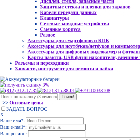
Дисплеи, стекла, запасные части
Защитные стекла и пленки для экранов
Кабели передачи данных
Клавиатуры
Сетевые зарядные устройства
Сменные корпуса
Разное
Аксессуары для смартфонов и КПК
Аксессуары для ноутбуков/нетбуков и компьюте
Аксессуары для цифровых видеокамер и фотоап
Карты памяти, USB флэш накопители, внешние
Разъемы и переходники
Запчасти, инструмент для ремонта и пайки
>>
Оптовые цены
ЗАДАТЬ ВОПРОС
Х
Ваше имя*:
Ваш e-mail*:
Ваш регион: