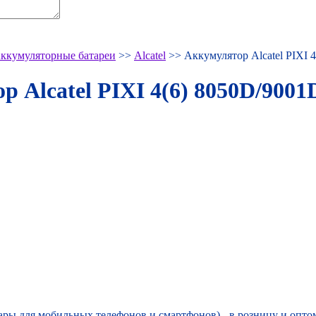
ккумуляторные батареи
>>
Alcatel
>> Аккумулятор Alcatel PIXI
р Alcatel PIXI 4(6) 8050D/900
ры для мобильных телефонов и смартфонов) - в розницу и оптом