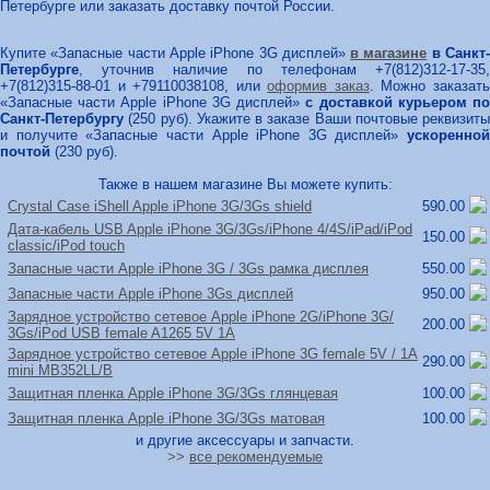
Петербурге или заказать доставку почтой России.
Купите «Запасные части Apple iPhone 3G дисплей»
в магазине
в Санкт
Петербурге
, уточнив наличие по телефонам +7(812)312-17-35,
+7(812)315-88-01 и +79110038108, или
оформив заказ
. Можно заказат
«Запасные части Apple iPhone 3G дисплей»
с доставкой курьером п
Санкт-Петербургу
(250 руб). Укажите в заказе Ваши почтовые реквизиты
и получите «Запасные части Apple iPhone 3G дисплей»
ускоренной
почтой
(230 руб).
Также в нашем магазине Вы можете купить:
Crystal Case iShell Apple iPhone 3G/
3Gs shield
590.00
Дата-кабель USB Apple iPhone 3G/
3Gs/
iPhone 4/
4S/
iPad/
iPod
150.00
classic/
iPod touch
Запасные части Apple iPhone 3G /
3Gs рамка дисплея
550.00
Запасные части Apple iPhone 3Gs дисплей
950.00
Зарядное устройство сетевое Apple iPhone 2G/
iPhone 3G/
200.00
3Gs/
iPod USB female A1265 5V 1A
Зарядное устройство сетевое Apple iPhone 3G female 5V /
1A
290.00
mini MB352LL/
B
Защитная пленка Apple iPhone 3G/
3Gs глянцевая
100.00
Защитная пленка Apple iPhone 3G/
3Gs матовая
100.00
и другие аксессуары и запчасти.
>>
все рекомендуемые