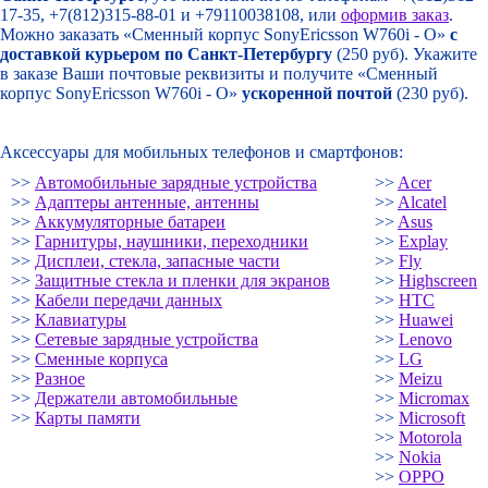
17-35, +7(812)315-88-01 и +79110038108, или
оформив заказ
.
Можно заказать «Сменный корпус SonyEricsson W760i - O»
с
доставкой курьером по Санкт-Петербургу
(250 руб). Укажите
в заказе Ваши почтовые реквизиты и получите «Сменный
корпус SonyEricsson W760i - O»
ускоренной почтой
(230 руб).
Аксессуары для мобильных телефонов и смартфонов:
>>
Автомобильные зарядные устройства
>>
Acer
>>
Адаптеры антенные, антенны
>>
Alcatel
>>
Аккумуляторные батареи
>>
Asus
>>
Гарнитуры, наушники, переходники
>>
Explay
>>
Дисплеи, стекла, запасные части
>>
Fly
>>
Защитные стекла и пленки для экранов
>>
Highscreen
>>
Кабели передачи данных
>>
HTC
>>
Клавиатуры
>>
Huawei
>>
Сетевые зарядные устройства
>>
Lenovo
>>
Сменные корпуса
>>
LG
>>
Разное
>>
Meizu
>>
Держатели автомобильные
>>
Micromax
>>
Карты памяти
>>
Microsoft
>>
Motorola
>>
Nokia
>>
OPPO