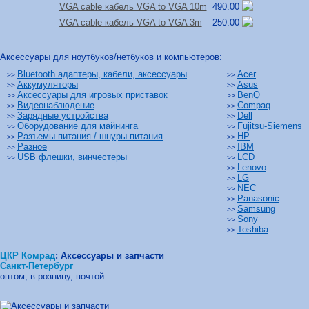
VGA cable кабель VGA to VGA 10m
490.00
VGA cable кабель VGA to VGA 3m
250.00
Аксессуары для ноутбуков/нетбуков и компьютеров:
Bluetooth адаптеры, кабели, аксессуары
Acer
>>
>>
Аккумуляторы
Asus
>>
>>
Аксессуары для игровых приставок
BenQ
>>
>>
Видеонаблюдение
Compaq
>>
>>
Зарядные устройства
Dell
>>
>>
Оборудование для майнинга
Fujitsu-Siemens
>>
>>
Разъемы питания / шнуры питания
HP
>>
>>
Разное
IBM
>>
>>
USB флешки, винчестеры
LCD
>>
>>
Lenovo
>>
LG
>>
NEC
>>
Panasonic
>>
Samsung
>>
Sony
>>
Toshiba
>>
ЦКР Комрад
:
Аксессуары и запчасти
Санкт-Петербург
оптом, в розницу, почтой