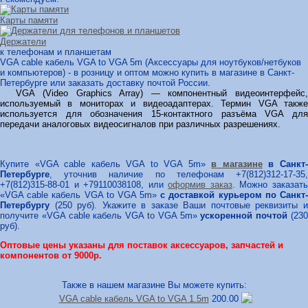
Карты памяти
Держатели
к телефонам и планшетам
VGA cable кабель VGA to VGA 5m (Аксессуары для ноутбуков/нетбуков
и компьютеров) - в розницу и оптом можно купить в магазине в Санкт-
Петербурге или заказать доставку почтой России.
VGA (Video Graphics Array) — компонентный видеоинтерфейс,
используемый в мониторах и видеоадаптерах. Термин VGA также
используется для обозначения 15-контактного разъёма VGA для
передачи аналоговых видеосигналов при различных разрешениях.
Купите «VGA cable кабель VGA to VGA 5m»
в магазине
в Санкт
Петербурге
, уточнив наличие по телефонам +7(812)312-17-35,
+7(812)315-88-01 и +79110038108, или
оформив заказ
. Можно заказат
«VGA cable кабель VGA to VGA 5m»
с доставкой курьером по Санкт
Петербургу
(250 руб). Укажите в заказе Ваши почтовые реквизиты и
получите «VGA cable кабель VGA to VGA 5m»
ускоренной почтой
(23
руб).
Оптовые цены указаны для поставок аксессуаров, запчастей и
компонентов от 9000р.
Также в нашем магазине Вы можете купить:
VGA cable кабель VGA to VGA 1.5m
200.00