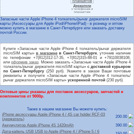
Держатели
к телефонам и
планшетам
Запасные части Apple iPhone 4 толкатель/рычаг держателя microSIM
карты (Аксессуары для Apple iPod/iPhone/iPad) - в розницу и оптом
можно купить в магазине в Санкт-Петербурге или заказать доставку
почтой России.
Купите «Запасные части Apple iPhone 4 толкатель/рычаг держателя
microSIM карты»
в магазине
в Санкт-Петербурге
, уточнив наличие
по телефонам +7(812)312-17-35, +7(812)315-88-01 и +79110038108,
или
оформив заказ
. Можно заказать «Запасные части Apple iPhone 4
толкатель/рычаг держателя microSIM карты»
с доставкой курьером
по Санкт-Петербургу
(250 руб). Укажите в заказе Ваши почтовые
реквизиты и получите «Запасные части Apple iPhone 4 толкатель/
рычаг держателя microSIM карты»
ускоренной почтой
(230 руб).
Оптовые цены указаны для поставок аксессуаров, запчастей и
компонентов от 9000р.
Также в нашем магазине Вы можете купить:
iPhone аксессуары Apple iPhone 4 /
4S car holder RCF-03
200.00
(держатель)
Аккумулятор Apple iPhone 4S 1420mAh
390.00
Дата-кабель USB USB to Apple iPhone 4 /
iPhone 5 /
6
150.00