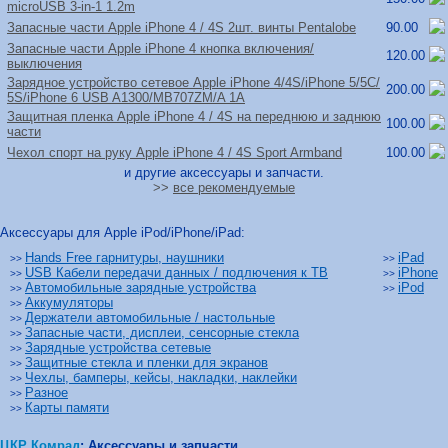
microUSB 3-in-1 1.2m
Запасные части Apple iPhone 4 /
4S 2шт. винты Pentalobe
90.00
Запасные части Apple iPhone 4 кнопка включения/
120.00
выключения
Зарядное устройство сетевое Apple iPhone 4/
4S/
iPhone 5/
5C/
200.00
5S/
iPhone 6 USB A1300/
MB707ZM/
A 1A
Защитная пленка Apple iPhone 4 /
4S на переднюю и заднюю
100.00
части
Чехол спорт на руку Apple iPhone 4 /
4S Sport Armband
100.00
и другие аксессуары и запчасти.
>>
все рекомендуемые
Аксессуары для Apple iPod/iPhone/iPad:
Hands Free гарнитуры, наушники
iPad
>>
>>
USB Кабели передачи данных / подлючения к ТВ
iPhone
>>
>>
Автомобильные зарядные устройства
iPod
>>
>>
Аккумуляторы
>>
Держатели автомобильные / настольные
>>
Запасные части, дисплеи, сенсорные стекла
>>
Зарядные устройства сетевые
>>
Защитные стекла и пленки для экранов
>>
Чехлы, бамперы, кейсы, накладки, наклейки
>>
Разное
>>
Карты памяти
>>
ЦКР Комрад
:
Аксессуары и запчасти