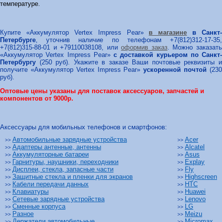
температуре.
Купите «Аккумулятор Vertex Impress Pear»
в магазине
в Санкт-
Петербурге
, уточнив наличие по телефонам +7(812)312-17-35,
+7(812)315-88-01 и +79110038108, или
оформив заказ
. Можно заказат
«Аккумулятор Vertex Impress Pear»
с доставкой курьером по Санкт-
Петербургу
(250 руб). Укажите в заказе Ваши почтовые реквизиты и
получите «Аккумулятор Vertex Impress Pear»
ускоренной почтой
(23
руб).
Оптовые цены указаны для поставок аксессуаров, запчастей и
компонентов от 9000р.
Аксессуары для мобильных телефонов и смартфонов:
Автомобильные зарядные устройства
Acer
>>
>>
Адаптеры антенные, антенны
Alcatel
>>
>>
Аккумуляторные батареи
Asus
>>
>>
Гарнитуры, наушники, переходники
Explay
>>
>>
Дисплеи, стекла, запасные части
Fly
>>
>>
Защитные стекла и пленки для экранов
Highscreen
>>
>>
Кабели передачи данных
HTC
>>
>>
Клавиатуры
Huawei
>>
>>
Сетевые зарядные устройства
Lenovo
>>
>>
Сменные корпуса
LG
>>
>>
Разное
Meizu
>>
>>
Держатели автомобильные
Micromax
>>
>>