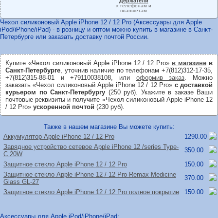
Держатели
к телефонам и
планшетам
Чехол силиконовый Apple iPhone 12 / 12 Pro (Аксессуары для Apple
iPod/iPhone/iPad) - в розницу и оптом можно купить в магазине в Санкт-
Петербурге или заказать доставку почтой России.
Купите «Чехол силиконовый Apple iPhone 12 / 12 Pro»
в магазине
в
Санкт-Петербурге
, уточнив наличие по телефонам +7(812)312-17-35,
+7(812)315-88-01 и +79110038108, или
оформив заказ
. Можно
заказать «Чехол силиконовый Apple iPhone 12 / 12 Pro»
с доставкой
курьером по Санкт-Петербургу
(250 руб). Укажите в заказе Ваши
почтовые реквизиты и получите «Чехол силиконовый Apple iPhone 12
/ 12 Pro»
ускоренной почтой
(230 руб).
Также в нашем магазине Вы можете купить:
Аккумулятор Apple iPhone 12 /
12 Pro
1290.00
Зарядное устройство сетевое Apple iPhone 12 /
series Type-
350.00
C 20W
Защитное стекло Apple iPhone 12 /
12 Pro
150.00
Защитное стекло Apple iPhone 12 /
12 Pro Remax Medicine
370.00
Glass GL-27
Защитное стекло Apple iPhone 12 /
12 Pro полное покрытие
150.00
Аксессуары для Apple iPod/iPhone/iPad: