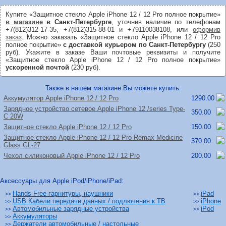
Купите «Защитное стекло Apple iPhone 12 / 12 Pro полное покрытие»
в магазине
в Санкт-Петербурге
, уточнив наличие по телефонам
+7(812)312-17-35, +7(812)315-88-01 и +79110038108, или
оформив
заказ
. Можно заказать «Защитное стекло Apple iPhone 12 / 12 Pro
полное покрытие»
с доставкой курьером по Санкт-Петербургу
(250
руб). Укажите в заказе Ваши почтовые реквизиты и получите
«Защитное стекло Apple iPhone 12 / 12 Pro полное покрытие»
ускоренной почтой
(230 руб).
Также в нашем магазине Вы можете купить:
Аккумулятор Apple iPhone 12 /
12 Pro
1290.00
Зарядное устройство сетевое Apple iPhone 12 /
series Type-
350.00
C 20W
Защитное стекло Apple iPhone 12 /
12 Pro
150.00
Защитное стекло Apple iPhone 12 /
12 Pro Remax Medicine
370.00
Glass GL-27
Чехол силиконовый Apple iPhone 12 /
12 Pro
200.00
Аксессуары для Apple iPod/iPhone/iPad:
Hands Free гарнитуры, наушники
iPad
>>
>>
USB Кабели передачи данных / подлючения к ТВ
iPhone
>>
>>
Автомобильные зарядные устройства
iPod
>>
>>
Аккумуляторы
>>
Держатели автомобильные / настольные
>>