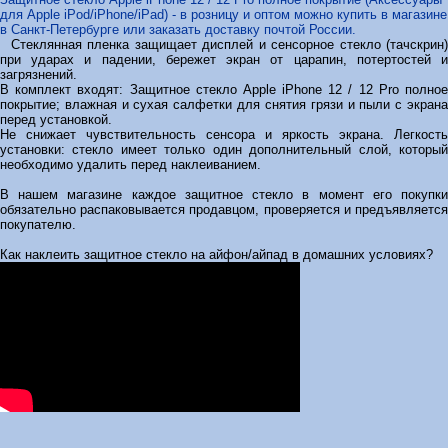
для Apple iPod/iPhone/iPad) - в розницу и оптом можно купить в магазине
в Санкт-Петербурге или заказать доставку почтой России.
Стеклянная пленка защищает дисплей и сенсорное стекло (тачскрин)
при ударах и падении, бережет экран от царапин, потертостей и
загрязнений.
В комплект входят: Защитное стекло Apple iPhone 12 / 12 Pro полное
покрытие; влажная и сухая салфетки для снятия грязи и пыли с экрана
перед установкой.
Не снижает чувствительность сенсора и яркость экрана. Легкость
установки: стекло имеет только один дополнительный слой, который
необходимо удалить перед наклеиванием.
В нашем магазине каждое защитное стекло в момент его покупки
обязательно распаковывается продавцом, проверяется и предъявляется
покупателю.
Как наклеить защитное стекло на айфон/айпад в домашних условиях?