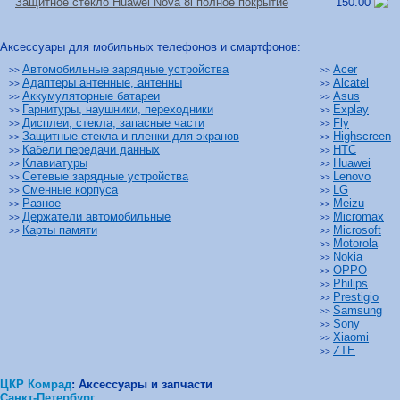
Защитное стекло Huawei Nova 8i полное покрытие
150.00
Аксессуары для мобильных телефонов и смартфонов:
Автомобильные зарядные устройства
Acer
>>
>>
Адаптеры антенные, антенны
Alcatel
>>
>>
Аккумуляторные батареи
Asus
>>
>>
Гарнитуры, наушники, переходники
Explay
>>
>>
Дисплеи, стекла, запасные части
Fly
>>
>>
Защитные стекла и пленки для экранов
Highscreen
>>
>>
Кабели передачи данных
HTC
>>
>>
Клавиатуры
Huawei
>>
>>
Сетевые зарядные устройства
Lenovo
>>
>>
Сменные корпуса
LG
>>
>>
Разное
Meizu
>>
>>
Держатели автомобильные
Micromax
>>
>>
Карты памяти
Microsoft
>>
>>
Motorola
>>
Nokia
>>
OPPO
>>
Philips
>>
Prestigio
>>
Samsung
>>
Sony
>>
Xiaomi
>>
ZTE
>>
ЦКР Комрад
:
Аксессуары и запчасти
Санкт-Петербург