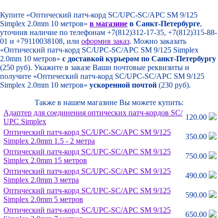
Купите «Оптический патч-корд SC/UPC-SC/APC SM 9/125
Simplex 2.0mm 10 метров»
в магазине
в Санкт-Петербурге
,
уточнив наличие по телефонам +7(812)312-17-35, +7(812)315-88-
01 и +79110038108, или
оформив заказ
. Можно заказать
«Оптический патч-корд SC/UPC-SC/APC SM 9/125 Simplex
2.0mm 10 метров»
с доставкой курьером по Санкт-Петербургу
(250 руб). Укажите в заказе Ваши почтовые реквизиты и
получите «Оптический патч-корд SC/UPC-SC/APC SM 9/125
Simplex 2.0mm 10 метров»
ускоренной почтой
(230 руб).
Также в нашем магазине Вы можете купить:
Адаптер для соединения оптических патч-кордов SC/
120.00
UPC Simplex
Оптический патч-корд SC/
UPC-SC/
APC SM 9/
125
350.00
Simplex 2.0mm 1.5 - 2 метрa
Оптический патч-корд SC/
UPC-SC/
APC SM 9/
125
750.00
Simplex 2.0mm 15 метров
Оптический патч-корд SC/
UPC-SC/
APC SM 9/
125
490.00
Simplex 2.0mm 3 метрa
Оптический патч-корд SC/
UPC-SC/
APC SM 9/
125
590.00
Simplex 2.0mm 5 метров
Оптический патч-корд SC/
UPC-SC/
APC SM 9/
125
650.00