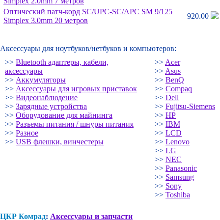
Simplex 2.0mm 7 метров
Оптический патч-корд SC/
UPC-SC/
APC SM 9/
125
920.00
Simplex 3.0mm 20 метров
Аксессуары для ноутбуков/нетбуков и компьютеров:
>>
Bluetooth адаптеры, кабели,
>>
Acer
аксессуары
>>
Asus
>>
Аккумуляторы
>>
BenQ
>>
Аксессуары для игровых приставок
>>
Compaq
>>
Видеонаблюдение
>>
Dell
>>
Зарядные устройства
>>
Fujitsu-Siemens
>>
Оборудование для майнинга
>>
HP
>>
Разъемы питания / шнуры питания
>>
IBM
>>
Разное
>>
LCD
>>
USB флешки, винчестеры
>>
Lenovo
>>
LG
>>
NEC
>>
Panasonic
>>
Samsung
>>
Sony
>>
Toshiba
ЦКР Комрад
:
Аксессуары и запчасти