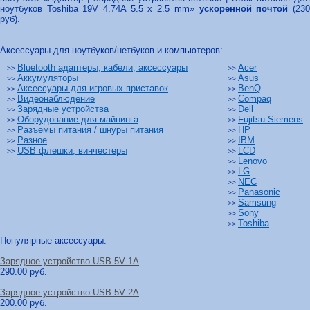
ноутбуков Toshiba 19V 4.74A 5.5 x 2.5 mm»
ускоренной почтой
(23
руб).
Аксессуары для ноутбуков/нетбуков и компьютеров:
Bluetooth адаптеры, кабели, аксессуары
Acer
>>
>>
Аккумуляторы
Asus
>>
>>
Аксессуары для игровых приставок
BenQ
>>
>>
Видеонаблюдение
Compaq
>>
>>
Зарядные устройства
Dell
>>
>>
Оборудование для майнинга
Fujitsu-Siemens
>>
>>
Разъемы питания / шнуры питания
HP
>>
>>
Разное
IBM
>>
>>
USB флешки, винчестеры
LCD
>>
>>
Lenovo
>>
LG
>>
NEC
>>
Panasonic
>>
Samsung
>>
Sony
>>
Toshiba
>>
Популярные аксессуары:
Зарядное устройство USB 5V 1A
290.00 руб.
Зарядное устройство USB 5V 2A
200.00 руб.