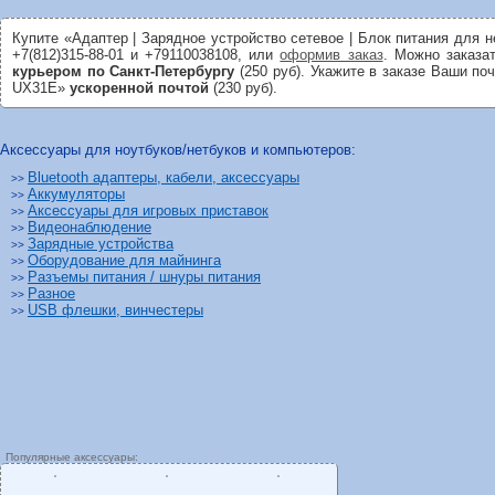
Купите «Адаптер | Зарядное устройство сетевое | Блок питания для
+7(812)315-88-01 и +79110038108, или
оформив заказ
. Можно заказа
курьером по Санкт-Петербургу
(250 руб). Укажите в заказе Ваши по
UX31E»
ускоренной почтой
(230 руб).
Аксессуары для ноутбуков/нетбуков и компьютеров:
Bluetooth адаптеры, кабели, аксессуары
>>
Аккумуляторы
>>
Аксессуары для игровых приставок
>>
Видеонаблюдение
>>
Зарядные устройства
>>
Оборудование для майнинга
>>
Разъемы питания / шнуры питания
>>
Разное
>>
USB флешки, винчестеры
>>
Популярные аксессуары: