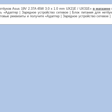
 нетбуков Asus 19V 2.37A 45W 3.0 x 1.0 mm UX21E / UX31E»
в магазине
ть «Адаптер | Зарядное устройство сетевое | Блок питания для нет
чтовые реквизиты и получите «Адаптер | Зарядное устройство сетевое |