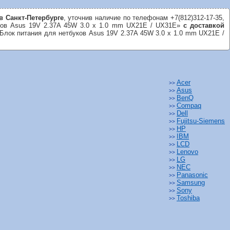
в Санкт-Петербурге
, уточнив наличие по телефонам +7(812)312-17-35,
буков Asus 19V 2.37A 45W 3.0 x 1.0 mm UX21E / UX31E»
с доставкой
 Блок питания для нетбуков Asus 19V 2.37A 45W 3.0 x 1.0 mm UX21E /
Acer
>>
Asus
>>
BenQ
>>
Compaq
>>
Dell
>>
Fujitsu-Siemens
>>
HP
>>
IBM
>>
LCD
>>
Lenovo
>>
LG
>>
NEC
>>
Panasonic
>>
Samsung
>>
Sony
>>
Toshiba
>>