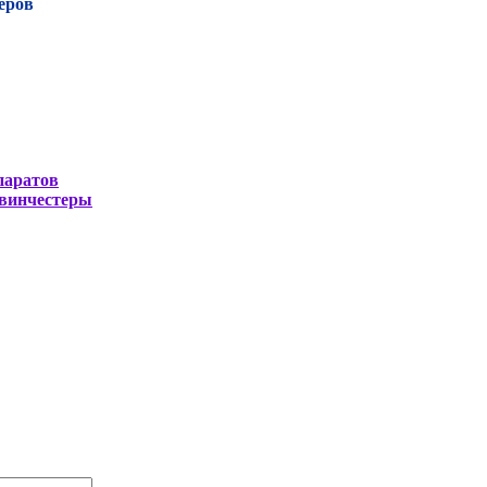
еров
паратов
 винчестеры