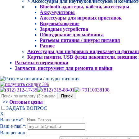
> Аксессуары для ноутбуков/нетбуков и компьют
Bluetooth адаптеры, кабели, аксессуары
Аккумуляторы
Аксессуары для игровых приставок
Видеонаблюдение
Зарядные устройства
Оборудование для майнинга
Разъемы питания / шнуры питания
Разное
Аксессуары для цифровых видеокамер и фотоап
Карты памяти, USB флэш накопители, внешние
Разъемы и переходники
Запчасти, инструмент для ремонта и пайки
>>
Оптовые цены
ЗАДАТЬ ВОПРОС
Х
Ваше имя*:
Ваш e-mail*:
Ваш регион: