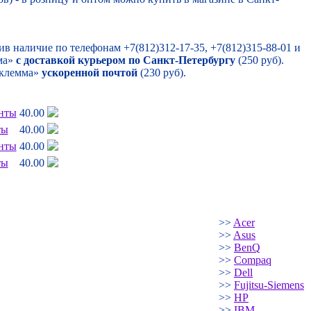
нив наличие по телефонам +7(812)312-17-35, +7(812)315-88-01 и
мма»
с доставкой курьером по Санкт-Петербургу
(250 руб).
- клемма»
ускоренной почтой
(230 руб).
инты
40.00
ты
40.00
инты
40.00
ты
40.00
>>
Acer
>>
Asus
>>
BenQ
>>
Compaq
>>
Dell
>>
Fujitsu-Siemens
>>
HP
>>
IBM