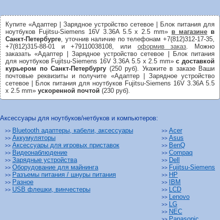
Купите «Адаптер | Зарядное устройство сетевое | Блок питания для
ноутбуков Fujitsu-Siemens 16V 3.36A 5.5 x 2.5 mm»
в магазине
в
Санкт-Петербурге
, уточнив наличие по телефонам +7(812)312-17-35,
+7(812)315-88-01 и +79110038108, или
оформив заказ
. Можно
заказать «Адаптер | Зарядное устройство сетевое | Блок питания
для ноутбуков Fujitsu-Siemens 16V 3.36A 5.5 x 2.5 mm»
с доставкой
курьером по Санкт-Петербургу
(250 руб). Укажите в заказе Ваши
почтовые реквизиты и получите «Адаптер | Зарядное устройство
сетевое | Блок питания для ноутбуков Fujitsu-Siemens 16V 3.36A 5.5
x 2.5 mm»
ускоренной почтой
(230 руб).
Аксессуары для ноутбуков/нетбуков и компьютеров:
Bluetooth адаптеры, кабели, аксессуары
Acer
>>
>>
Аккумуляторы
Asus
>>
>>
Аксессуары для игровых приставок
BenQ
>>
>>
Видеонаблюдение
Compaq
>>
>>
Зарядные устройства
Dell
>>
>>
Оборудование для майнинга
Fujitsu-Siemens
>>
>>
Разъемы питания / шнуры питания
HP
>>
>>
Разное
IBM
>>
>>
USB флешки, винчестеры
LCD
>>
>>
Lenovo
>>
LG
>>
NEC
>>
Panasonic
>>