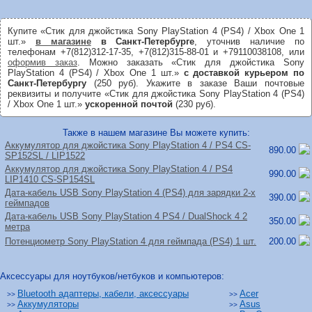
Купите «Стик для джойстика Sony PlayStation 4 (PS4) / Xbox One 1
шт.»
в магазине
в Санкт-Петербурге
, уточнив наличие по
телефонам +7(812)312-17-35, +7(812)315-88-01 и +79110038108, или
оформив заказ
. Можно заказать «Стик для джойстика Sony
PlayStation 4 (PS4) / Xbox One 1 шт.»
с доставкой курьером по
Санкт-Петербургу
(250 руб). Укажите в заказе Ваши почтовые
реквизиты и получите «Стик для джойстика Sony PlayStation 4 (PS4)
/ Xbox One 1 шт.»
ускоренной почтой
(230 руб).
Также в нашем магазине Вы можете купить:
Аккумулятор для джойстика Sony PlayStation 4 /
PS4 CS-
890.00
SP152SL /
LIP1522
Аккумулятор для джойстика Sony PlayStation 4 /
PS4
990.00
LIP1410 CS-SP154SL
Дата-кабель USB Sony PlayStation 4 (PS4) для зарядки 2-х
390.00
геймпадов
Дата-кабель USB Sony PlayStation 4 PS4 /
DualShock 4 2
350.00
метра
Потенциометр Sony PlayStation 4 для геймпада (PS4) 1 шт.
200.00
Аксессуары для ноутбуков/нетбуков и компьютеров:
Bluetooth адаптеры, кабели, аксессуары
Acer
>>
>>
Аккумуляторы
Asus
>>
>>