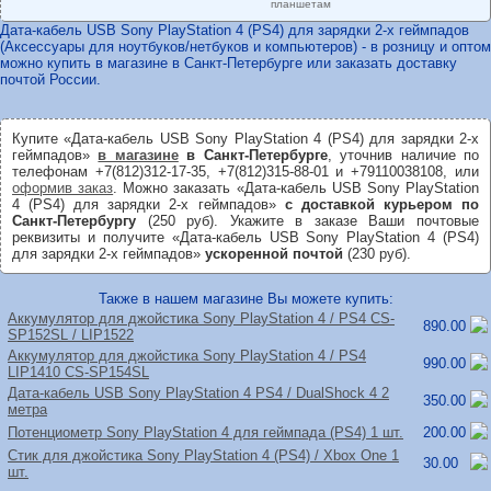
планшетам
Дата-кабель USB Sony PlayStation 4 (PS4) для зарядки 2-х геймпадов
(Аксессуары для ноутбуков/нетбуков и компьютеров) - в розницу и оптом
можно купить в магазине в Санкт-Петербурге или заказать доставку
почтой России.
Купите «Дата-кабель USB Sony PlayStation 4 (PS4) для зарядки 2-х
геймпадов»
в магазине
в Санкт-Петербурге
, уточнив наличие по
телефонам +7(812)312-17-35, +7(812)315-88-01 и +79110038108, или
оформив заказ
. Можно заказать «Дата-кабель USB Sony PlayStation
4 (PS4) для зарядки 2-х геймпадов»
с доставкой курьером по
Санкт-Петербургу
(250 руб). Укажите в заказе Ваши почтовые
реквизиты и получите «Дата-кабель USB Sony PlayStation 4 (PS4)
для зарядки 2-х геймпадов»
ускоренной почтой
(230 руб).
Также в нашем магазине Вы можете купить:
Аккумулятор для джойстика Sony PlayStation 4 /
PS4 CS-
890.00
SP152SL /
LIP1522
Аккумулятор для джойстика Sony PlayStation 4 /
PS4
990.00
LIP1410 CS-SP154SL
Дата-кабель USB Sony PlayStation 4 PS4 /
DualShock 4 2
350.00
метра
Потенциометр Sony PlayStation 4 для геймпада (PS4) 1 шт.
200.00
Стик для джойстика Sony PlayStation 4 (PS4) /
Xbox One 1
30.00
шт.